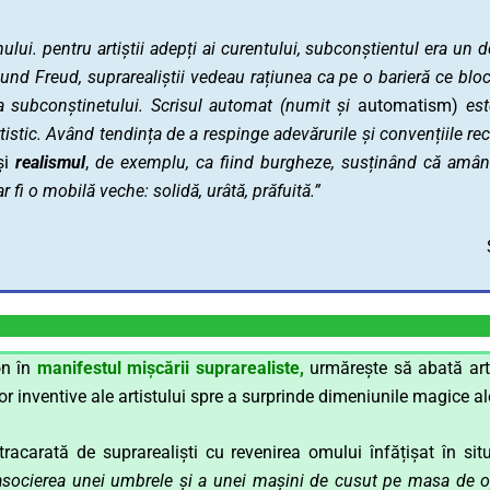
lui. pentru artiștii adepți ai curentului, subconștientul era un de
mund Freud, suprarealiștii vedeau rațiunea ca pe o barieră ce bloc
 subconștinetului. Scrisul automat (numit și
automatism)
es
rtistic. Având tendința de a respinge adevărurile și convențiile 
și
realismul
,
de exemplu, ca fiind burgheze, susținând că amân
ar fi o mobilă veche: solidă, urâtă, prăfuită.”
on în
manifestul mișcării suprarealiste,
urmărește să abată arta
lor inventive ale artistului spre a surprinde dimeniunile magice al
acarată de suprarealiști cu revenirea omului înfățișat în situaț
asocierea unei umbrele și a unei mașini de cusut pe masa de o