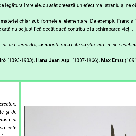
 de legătură între ele, cu atât creează un efect mai straniu și ne
e materiei chiar sub formele ei elementare. De exemplu Francis
 artă nu se justifică decât dacă contribuie la schimbarea vieții.
t ca pe o fereastră, iar dorința mea este să știu spre ce se deschid
irò
(1893-1983),
Hans Jean Arp
(1887-1966),
Max Ernst
(1891
I
eaturi,
te și de
gerând că
ana este
.”