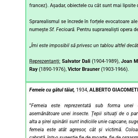
francez). Așadar, obiectele cu cât sunt mai lipsite
Sprarealismul se încrede în forțele evocatoare al
numește
Sf. Fecioară.
Pentru suprarealiști opera de
„
Îmi este imposibil să privesc un tablou altfel decâ
Reprezentanți:
Salvator Dali
(1904-1989),
Joan M
Ray
(1890-1976),
Victor Brauner
(1903-1966).
Femeie cu gâtul tăiat,
1934,
ALBERTO GIACOMET
”
Femeia este reprezentată sub forma unei cr
asemănătoare unei insecte. Țepii situați de o par
alta a șirei spinării sunt indiciile unie capcane, su
femeia este atât agresor, cât și victimă. Colo
cabrată, într-o sugestie fie de moarte, fie de orgasm