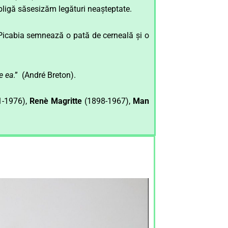
 obligă săsesizăm legături neașteptate.
 Picabia semnează o pată de cerneală și o
e ea
.” (André Breton).
-1976),
Renè Magritte
(1898-1967),
Man