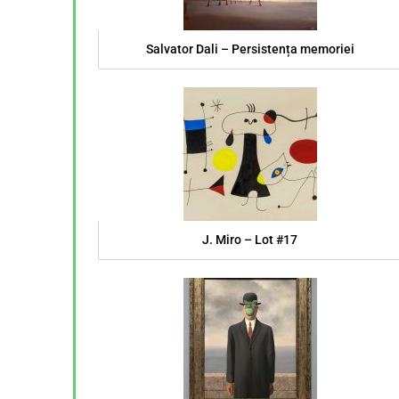
Salvator Dali – Persistența memoriei
J. Miro – Lot #17