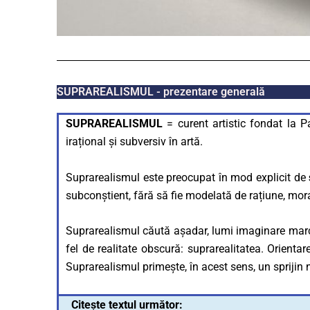
SUPRAREALISMUL - prezentare generală
SUPRAREALISMUL
= curent artistic fondat la Pa
irațional și subversiv în artă.
Suprarealismul este preocupat în mod explicit de
subconștient, fără să fie modelată de rațiune, mora
Suprarealismul căută așadar, lumi imaginare marca
fel de realitate obscură: suprarealitatea. Orienta
Suprarealismul primește, în acest sens, un sprijin 
Citește textul următor: