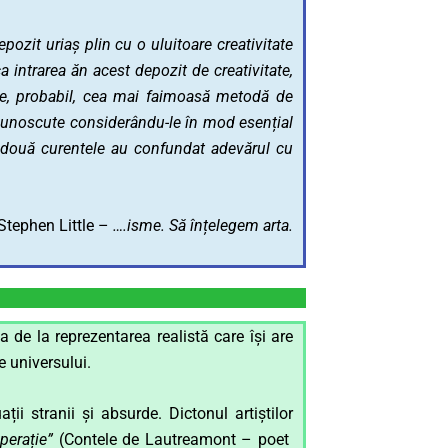
pozit uriaș plin cu o uluitoare creativitate
a intrarea ăn acest depozit de creativitate,
te, probabil, cea mai faimoasă metodă de
recunoscute considerându-le în mod esențial
două curentele au confundat adevărul cu
Stephen Little –
….isme. Să înțelegem arta.
 de la reprezentarea realistă care își are
e universului.
ii stranii și absurde. Dictonul artiștilor
perație”
(Contele de Lautreamont – poet