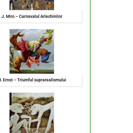
J. Miro – Carnavalul Arlechinilor
. Ernst – Triumful suprarealismului