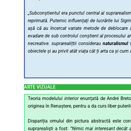
„Subconștientul era punctul central al suprarealismu
reprimată. Puternic influențați de lucrările lui Sig
așă că au încercat variate metode de deblocare a
evadare de sub controlul conștient al procesului a
necreative. suprarealițtii considerau
naturalismul
obiectele și au privit atât viața cât ți arta ca și cum 
ARTE VIZUALE
Teoria
modelului interior
enunțată de André Bret
originea în Renaștere, pentru a da curs liber puteri
Dispariția omului din pictura abstractă este contr
suprarealiști a fost:
”Nimic mai interesant decât 