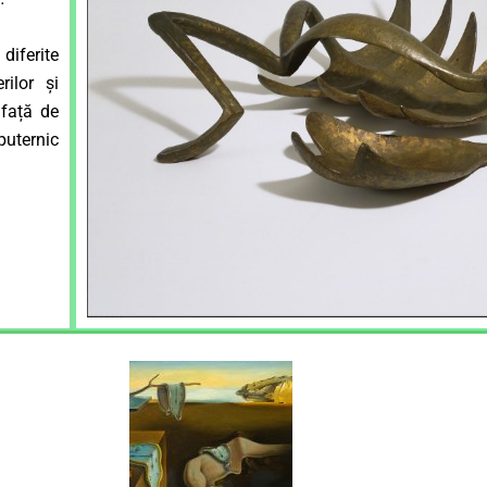
diferite
ilor și
 față de
uternic