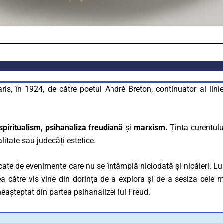
ris, în 1924, de către poetul André Breton, continuator al lini
spiritualism, psihanaliza freudiană
și
marxism.
Ținta curentulu
litate sau judecăți estetice.
te de evenimente care nu se întâmplă niciodată și nicăieri. Lum
rea către vis vine din dorința de a explora și de a sesiza cele 
neașteptat din partea psihanalizei lui Freud.