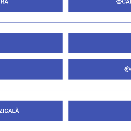
URĂ
CA
ZICALĂ