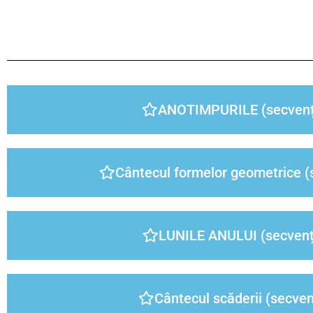
ANOTIMPURILE (secvenț
Cântecul formelor geometrice (
LUNILE ANULUI (secvenț
Cântecul scăderii (secven