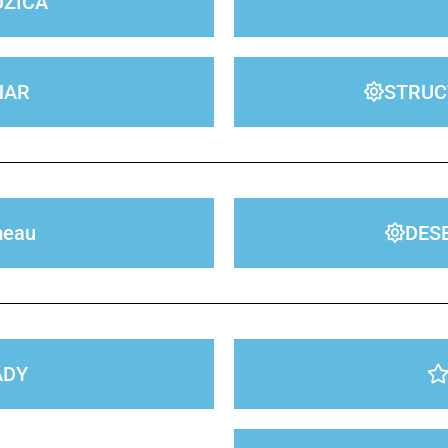
UZICĂ
NAR
STRUCT
meau
DES
ADY