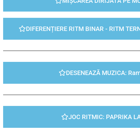
MIȘCAREA DIRIJATĂ PE M
DIFERENȚIERE RITM BINAR - RITM TER
DESENEAZĂ MUZICA: Ra
JOC RITMIC: PAPRIKA L