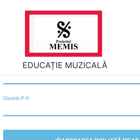
Skip
to
content
EDUCAȚIE MUZICALĂ
Clasele P-II