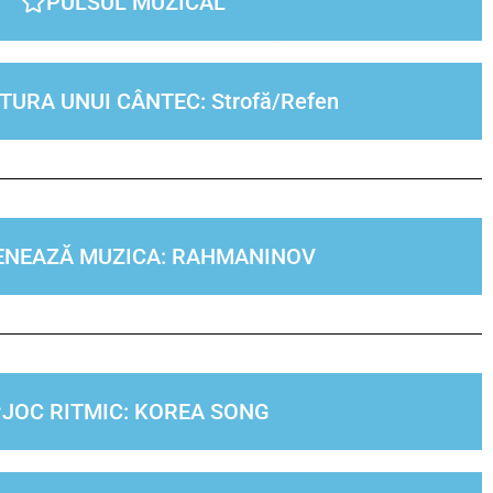
PULSUL MUZICAL
URA UNUI CÂNTEC: Strofă/Refen
ENEAZĂ MUZICA: RAHMANINOV
JOC RITMIC: KOREA SONG