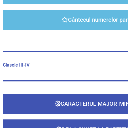
Cântecul numerelor par
Clasele III-IV
CARACTERUL MAJOR-MI