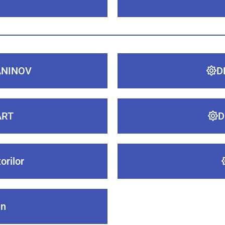
ANINOV
D
ART
D
orilor
en