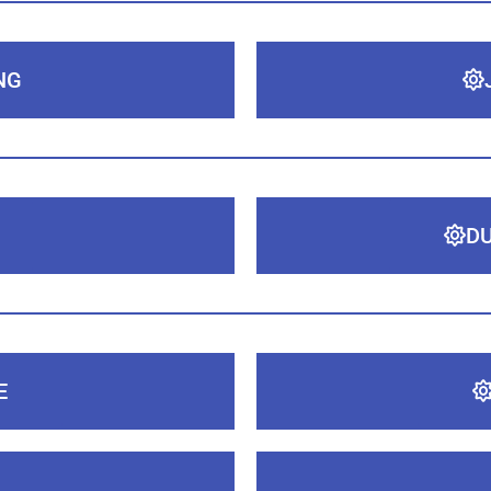
NG
DU
E