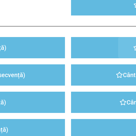
ă)
secvență)
Cânt
ă)
Cân
ță)