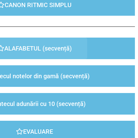
CANON RITMIC SIMPLU
ALAFABETUL (secvență)
ecul notelor din gamă (secvență)
tecul adunării cu 10 (secvență)
EVALUARE