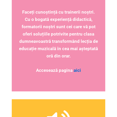
Faceți cunoștință cu trainerii noștri.
Cu o bogată experiență didactică,
formatorii noștri sunt cei care vă pot
oferi soluțiile potrivite pentru clasa
dumneavoastră transformând lecția de
educație muzicală în cea mai așteptată
oră din orar.
Accesează pagina
aici