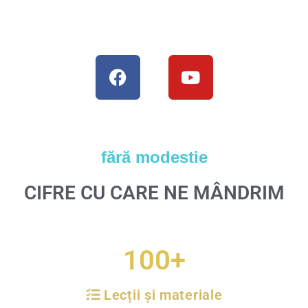
F
Y
a
o
c
u
e
t
b
u
o
b
fără modestie
o
e
k
CIFRE CU CARE NE MÂNDRIM
100
+
Lecții și materiale