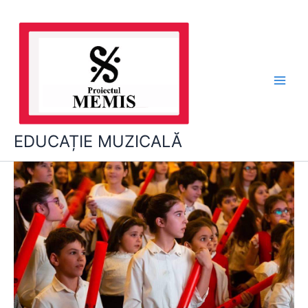
Skip
to
content
EDUCAȚIE MUZICALĂ