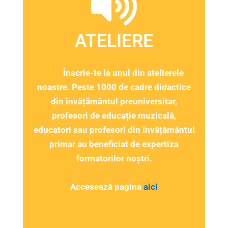
ATELIERE
Înscrie-te la unul din atelierele
noastre. Peste 1000 de cadre didactice
din învățământul preuniversitar,
profesori de educație muzicală,
educatori sau profesori din învățământul
primar au beneficiat de expertiza
formatorilor noștri.
Accesează pagina
aici