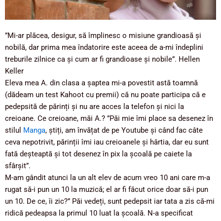
”Mi-ar plăcea, desigur, să împlinesc o misiune grandioasă şi
nobilă, dar prima mea îndatorire este aceea de a-mi îndeplini
treburile zilnice ca şi cum ar fi grandioase şi nobile”. Hellen
Keller
Eleva mea A. din clasa a șaptea mi-a povestit astă toamnă
(dădeam un test Kahoot cu premii) că nu poate participa că e
pedepsită de părinți și nu are acces la telefon și nici la
creioane. Ce creioane, măi A.? ”Păi mie îmi place sa desenez în
stilul
Manga
, știți, am învățat de pe Youtube și când fac câte
ceva nepotrivit, părinții îmi iau creioanele și hârtia, dar eu sunt
fată deșteaptă și tot desenez în pix la școală pe caiete la
sfârșit”.
M-am gândit atunci la un alt elev de acum vreo 10 ani care m-a
rugat să-i pun un 10 la muzică; el ar fi făcut orice doar să-i pun
un 10. De ce, îi zic?” Păi vedeți, sunt pedepsit iar tata a zis că-mi
ridică pedeapsa la primul 10 luat la școală. N-a specificat