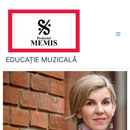
Skip
to
content
EDUCAȚIE MUZICALĂ