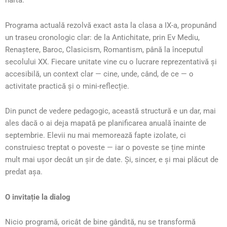
harta.
Programa actuală rezolvă exact asta la clasa a IX-a, propunând
un traseu cronologic clar: de la Antichitate, prin Ev Mediu,
Renaștere, Baroc, Clasicism, Romantism, până la începutul
secolului XX. Fiecare unitate vine cu o lucrare reprezentativă și
accesibilă, un context clar — cine, unde, când, de ce — o
activitate practică și o mini-reflecție.
Din punct de vedere pedagogic, această structură e un dar, mai
ales dacă o ai deja mapată pe planificarea anuală înainte de
septembrie. Elevii nu mai memorează fapte izolate, ci
construiesc treptat o poveste — iar o poveste se ține minte
mult mai ușor decât un șir de date. Și, sincer, e și mai plăcut de
predat așa.
O invitație la dialog
Nicio programă, oricât de bine gândită, nu se transformă