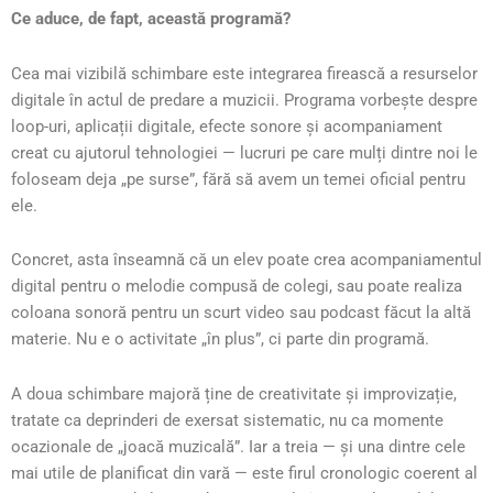
Ce aduce, de fapt, această programă?
Cea mai vizibilă schimbare este integrarea firească a resurselor
digitale în actul de predare a muzicii. Programa vorbește despre
loop-uri, aplicații digitale, efecte sonore și acompaniament
creat cu ajutorul tehnologiei — lucruri pe care mulți dintre noi le
foloseam deja „pe surse”, fără să avem un temei oficial pentru
ele.
Concret, asta înseamnă că un elev poate crea acompaniamentul
digital pentru o melodie compusă de colegi, sau poate realiza
coloana sonoră pentru un scurt video sau podcast făcut la altă
materie. Nu e o activitate „în plus”, ci parte din programă.
A doua schimbare majoră ține de creativitate și improvizație,
tratate ca deprinderi de exersat sistematic, nu ca momente
ocazionale de „joacă muzicală”. Iar a treia — și una dintre cele
mai utile de planificat din vară — este firul cronologic coerent al