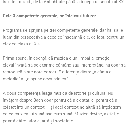
istoriei muzicii, de la Antichitate până la începutul secolului XX.
Cele 3 competențe generale, pe înțelesul tuturor
Programa se sprijină pe trei competențe generale, dar hai să le
luăm din perspectiva a ceea ce înseamnă ele, de fapt, pentru un
elev de clasa a IX-a.
Prima spune, în esență, că muzica e un limbaj al emoției —
elevul învață să se exprime cântând sau interpretând, nu doar să
reproducă niște note corect. E diferența dintre „a cânta o
melodie” și „a spune ceva prin ea”.
A doua competență leagă muzica de istorie și cultură. Nu
învățăm despre Bach doar pentru că a existat, ci pentru că a
existat într-un context — și acel context ne ajută să înțelegem
de ce muzica lui sună așa cum sună. Muzica devine, astfel, o
poartă către istorie, artă și societate.