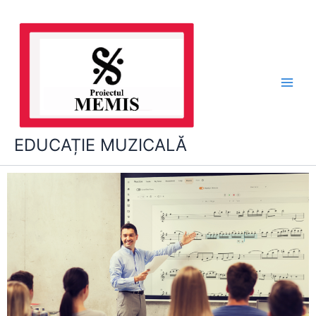
Skip
to
content
EDUCAȚIE MUZICALĂ