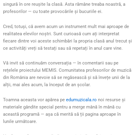
singură în ore reușite la clasă. Asta rămâne treaba noastră, a
profesorilor — cu toate provocările și bucuriile ei.
Cred, totuși, că avem acum un instrument mult mai aproape de
realitatea elevilor noștri. Sunt curioasă cum ați interpretat
fiecare dintre voi aceste schimbări la propria clasă anul trecut și
ce activități vreți să testați sau să repetați în anul care vine.
Vă invit să continuăm conversația — în comentarii sau pe
rețelele proiectului MEMIS. Comunitatea profesorilor de muzică
din România are nevoie să se regăsească și să învețe unii de la
alții, mai ales acum, la început de an școlar.
Toamna aceasta vor apărea pe
edumuzicala.ro
noi resurse și
materiale gândite special pentru a merge mână în mână cu
această programă — așa că merită să ții pagina aproape în
lunile următoare.