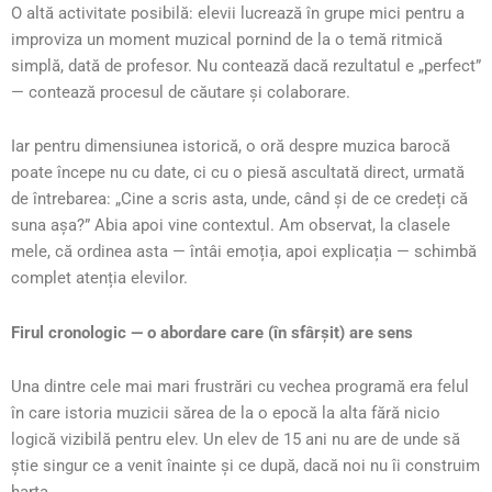
O altă activitate posibilă: elevii lucrează în grupe mici pentru a
improviza un moment muzical pornind de la o temă ritmică
simplă, dată de profesor. Nu contează dacă rezultatul e „perfect”
— contează procesul de căutare și colaborare.
Iar pentru dimensiunea istorică, o oră despre muzica barocă
poate începe nu cu date, ci cu o piesă ascultată direct, urmată
de întrebarea: „Cine a scris asta, unde, când și de ce credeți că
suna așa?” Abia apoi vine contextul. Am observat, la clasele
mele, că ordinea asta — întâi emoția, apoi explicația — schimbă
complet atenția elevilor.
Firul cronologic — o abordare care (în sfârșit) are sens
Una dintre cele mai mari frustrări cu vechea programă era felul
în care istoria muzicii sărea de la o epocă la alta fără nicio
logică vizibilă pentru elev. Un elev de 15 ani nu are de unde să
știe singur ce a venit înainte și ce după, dacă noi nu îi construim