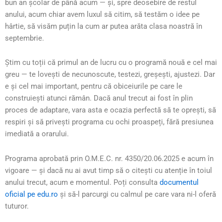
bun an școlar de până acum — și, spre deosebire de restul
anului, acum chiar avem luxul să citim, să testăm o idee pe
hârtie, să visăm puțin la cum ar putea arăta clasa noastră în
septembrie.
Știm cu toții că primul an de lucru cu o programă nouă e cel mai
greu — te lovești de necunoscute, testezi, greșești, ajustezi. Dar
e și cel mai important, pentru că obiceiurile pe care le
construiești atunci rămân. Dacă anul trecut ai fost în plin
proces de adaptare, vara asta e ocazia perfectă să te oprești, să
respiri și să privești programa cu ochi proaspeți, fără presiunea
imediată a orarului.
Programa aprobată prin O.M.E.C. nr. 4350/20.06.2025 e acum în
vigoare — și dacă nu ai avut timp să o citești cu atenție în toiul
anului trecut, acum e momentul. Poți consulta
documentul
oficial pe edu.ro
și să-l parcurgi cu calmul pe care vara ni-l oferă
tuturor.