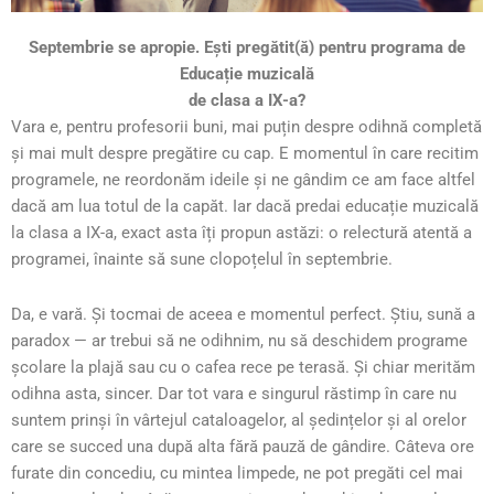
Septembrie se apropie. Ești pregătit(ă) pentru programa de
Educație muzicală
de clasa a IX-a?
Vara e, pentru profesorii buni, mai puțin despre odihnă completă
și mai mult despre pregătire cu cap. E momentul în care recitim
programele, ne reordonăm ideile și ne gândim ce am face altfel
dacă am lua totul de la capăt. Iar dacă predai educație muzicală
la clasa a IX-a, exact asta îți propun astăzi: o relectură atentă a
programei, înainte să sune clopoțelul în septembrie.
Da, e vară. Și tocmai de aceea e momentul perfect. Știu, sună a
paradox — ar trebui să ne odihnim, nu să deschidem programe
școlare la plajă sau cu o cafea rece pe terasă. Și chiar merităm
odihna asta, sincer. Dar tot vara e singurul răstimp în care nu
suntem prinși în vârtejul cataloagelor, al ședințelor și al orelor
care se succed una după alta fără pauză de gândire. Câteva ore
furate din concediu, cu mintea limpede, ne pot pregăti cel mai