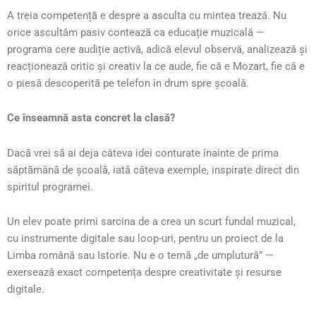
A treia competență e despre a asculta cu mintea trează. Nu
orice ascultăm pasiv contează ca educație muzicală —
programa cere audiție activă, adică elevul observă, analizează și
reacționează critic și creativ la ce aude, fie că e Mozart, fie că e
o piesă descoperită pe telefon în drum spre școală.
Ce înseamnă asta concret la clasă?
Dacă vrei să ai deja câteva idei conturate înainte de prima
săptămână de școală, iată câteva exemple, inspirate direct din
spiritul programei.
Un elev poate primi sarcina de a crea un scurt fundal muzical,
cu instrumente digitale sau loop-uri, pentru un proiect de la
Limba română sau Istorie. Nu e o temă „de umplutură” —
exersează exact competența despre creativitate și resurse
digitale.