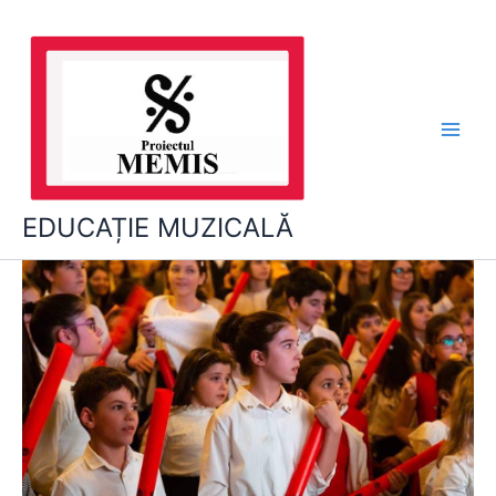
Skip
to
content
EDUCAȚIE MUZICALĂ