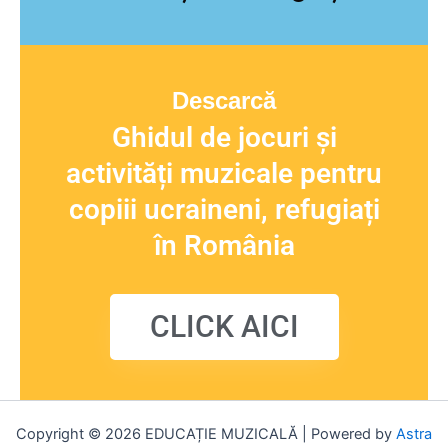
Descarcă
Ghidul de jocuri și
activități muzicale pentru
copiii ucraineni, refugiați
în România
CLICK AICI
Copyright © 2026 EDUCAȚIE MUZICALĂ | Powered by
Astra