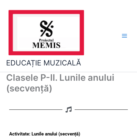
Skip
to
content
EDUCAȚIE MUZICALĂ
Clasele P-II. Lunile anului
(secvență)
Activitate: Lunile anului (secvență)