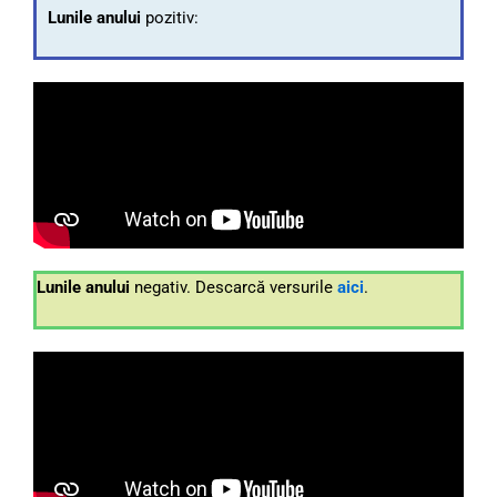
Lunile anului
pozitiv:
Lunile anului
negativ. Descarcă versurile
aici
.