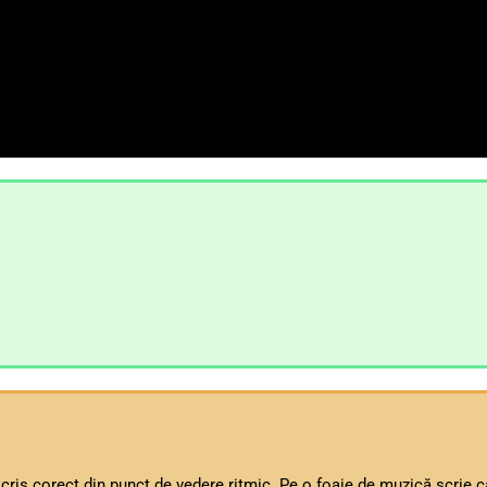
cris corect din punct de vedere ritmic. Pe o foaie de muzică scrie 