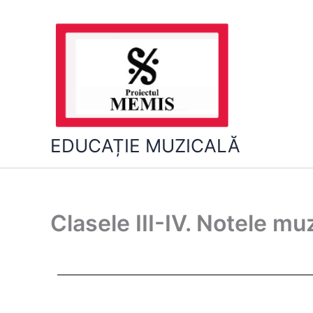
Skip
to
content
EDUCAȚIE MUZICALĂ
Clasele III-IV. Notele mu