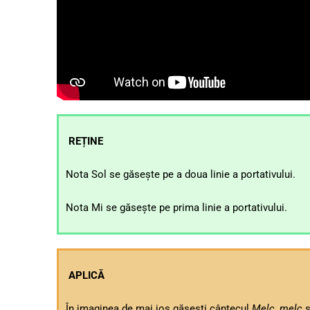
REȚINE
Nota Sol se găsește pe a doua linie a portativului.
Nota Mi se găsește pe prima linie a portativului.
APLICĂ
În imaginea de mai jos găsești cântecul
Melc, melc
s