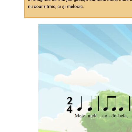
nu doar ritmic, ci și melodic.