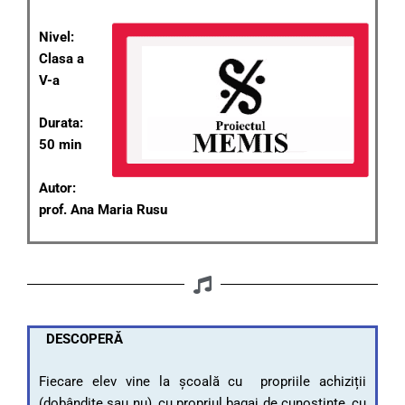
Nivel:
Clasa a
V-a
Durata:
50 min
Autor:
prof. Ana Maria Rusu
DESCOPERĂ
Fiecare elev vine la școală cu propriile achiziții
(dobândite sau nu), cu propriul bagaj de cunoștințe, cu