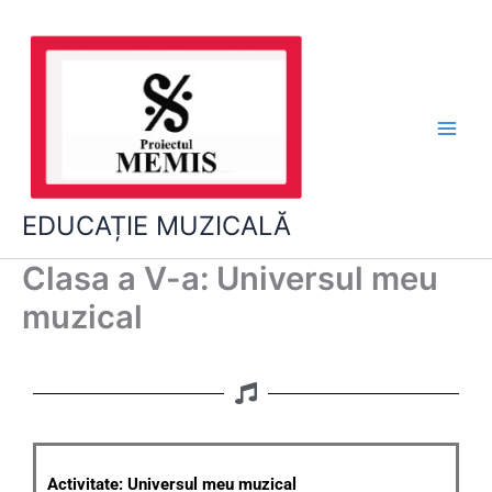
Skip
to
content
EDUCAȚIE MUZICALĂ
Clasa a V-a: Universul meu
muzical
Activitate: Universul meu muzical