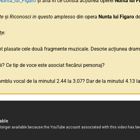
/Nunta_lui_Figaro
și află în ce constă acțiunea operei
Nunta lui 
ite
și
Riconosci in questo amplesso
din opera
Nunta lui Figaro
de
țe:
nt plasate cele două fragmente muzicale. Descrie acțiunea dram
? Ce tip de voce este asociat fiecărui personaj?
blu vocal de la minutul 2.44 la 3.07? Dar de la minutul 4.13 l