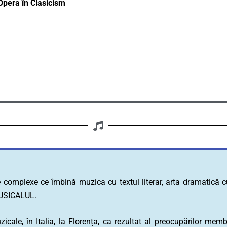
 Opera în Clasicism
 complexe ce îmbină muzica cu textul literar, arta dramatică c
USICALUL.
ale, în Italia, la Florența, ca rezultat al preocupărilor membr