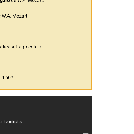
Figaro
de W.A. Mozart.
 W.A. Mozart.
atică a fragmentelor.
a 4.50?