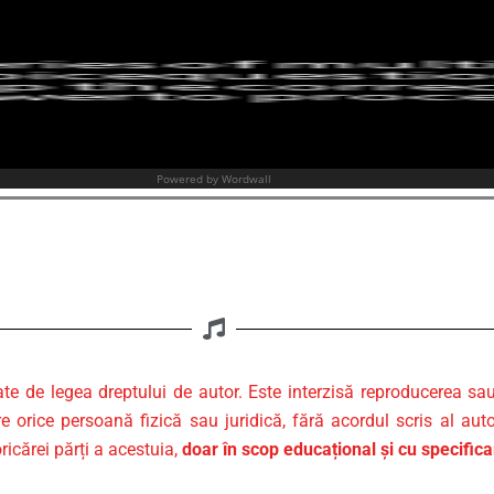
@ Antoanet
ate de legea dreptului de autor. Este interzisă reproducerea sa
re orice persoană fizică sau juridică, fără acordul scris al auto
ricărei părți a acestuia,
doar în scop educațional și cu specific