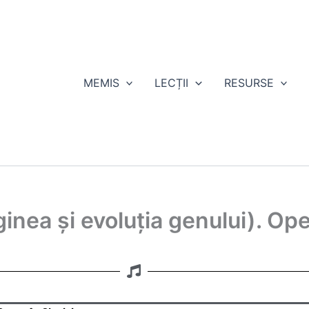
MEMIS
LECȚII
RESURSE
ginea și evoluția genului). Op