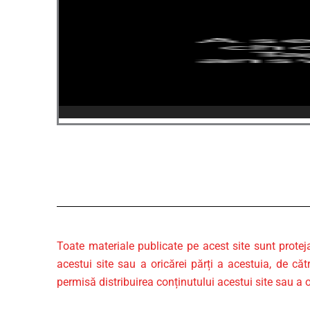
Toate materiale publicate pe acest site sunt protej
acestui site sau a oricărei părți a acestuia, de căt
permisă distribuirea conținutului acestui site sau a o