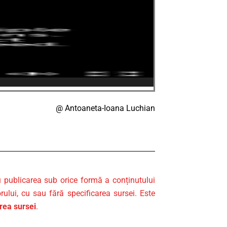
a-Ioana Luchian
u publicarea sub orice formă a conținutului
rului, cu sau fără specificarea sursei. Este
area sursei
.