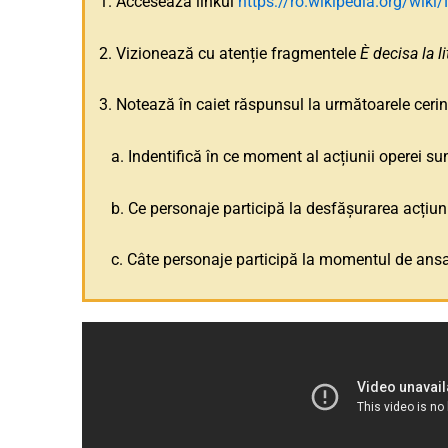
1. Accesează linkul
https://ro.wikipedia.org/wiki
2. Vizionează cu atenție fragmentele
È decisa la l
3. Notează în caiet răspunsul la următoarele cerin
a. Indentifică în ce moment al acțiunii operei su
b. Ce personaje participă la desfășurarea acțiunii
c. Câte personaje participă la momentul de ansam