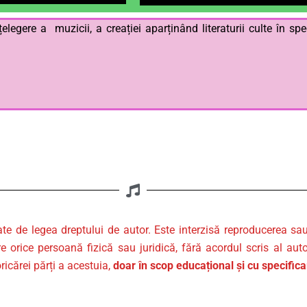
ere a muzicii, a creației aparținând literaturii culte în speci
ate de legea dreptului de autor. Este interzisă reproducerea sa
re orice persoană fizică sau juridică, fără acordul scris al auto
ricărei părți a acestuia,
doar în scop educațional și cu specific