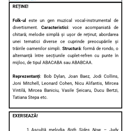
REȚINE!
Folk-ul
este un gen muzical vocal-instrumental de
divertisment.
Caracteristici
: voce acompaniată de
chitară; melodie simplă și ușor de reținut; abordarea
unei tematici diverse ce cuprinde preocupările și
trăirile oamenilor simpli.
Structură
: formă de rondo, o
alternanță între secțiunile cuplet-refren cu punte în
mijloc, de tipul ABACABA sau ABABCAA.
Reprezentanți
: Bob Dylan, Joan Baez, Jodi Collins,
Joni Mitchell, Leonard Cohen, Nicu Alifantis, Mircea
Vintilă, Mircea Baniciu, Vasile Șeicaru, Ducu Bertzi,
Tatiana Stepa etc.
EXERSEAZĂ!
Ascultă melodia
Both Sides Now
– Judy