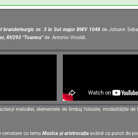
l branderburgic nr. 3 în Sol major BWV 1048
de Johann Sebas
ajor, RV293 “Toamna”
de Antonio Vivaldi.
racterul melodiei, elementele de limbaj folosite, modalitățile de
e cercetare cu tema
Muzica și aristrocația
având ca punct de porn