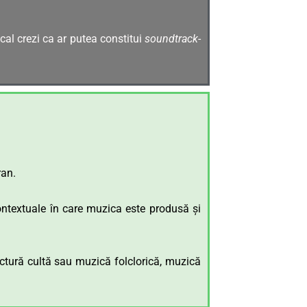
cal crezi ca ar putea constitui
soundtrack
-
ran.
contextuale în care muzica este produsă și
actură cultă sau muzică folclorică, muzică