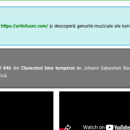
i
https://artinfuser.com/
și descoperă genurile muzicale ale lumii.
WV 846
din
Clavecinul bine temperat
de Johann Sebastian Bac
ică.