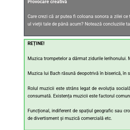
Provocare creativă
Care crezi că ar putea fi coloana sonora a zilei c
ul vieții tale de până acum? Notează concluziile ta
REȚINE!
Muzica trompetelor a dărmat zidurile Ierihonului. M
Muzica lui Bach răsună deopotrivă în biserică, în 
Rolul muzicii este strâns legat de evoluția social
consumată. Existența muzicii este factorul comun di
Funcțional, indiferent de spațiul geografic sau cr
de divertisment și muzică comercială etc.