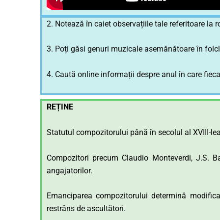
2. Notează în caiet observațiile tale referitoare la r
3. Poți găsi genuri muzicale asemănătoare în fol
4. Caută online informații despre anul în care fiec
REȚINE
Statutul compozitorului până în secolul al XVIII-lea
Compozitori precum Claudio Monteverdi, J.S. Bac
angajatorilor.
Emanciparea compozitorului determină modificare
restrâns de ascultători.