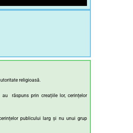
utoritate religioasă.
u răspuns prin creațiile lor, cerințelor
rințelor publicului larg și nu unui grup