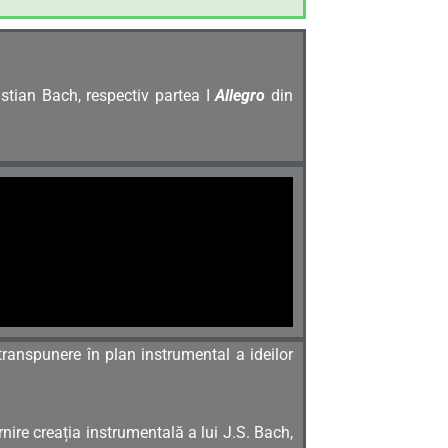
tian Bach, respectiv partea I
Allegro
din
 transpunere în plan instrumental a ideilor
ire creația instrumentală a lui J.S. Bach,