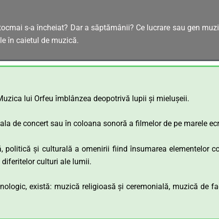
e tocmai s-a încheiat? Dar a săptămânii? Ce lucrare sau gen muzi
le în caietul de muzică.
uzica lui Orfeu îmblânzea deopotrivă lupii și mielușeii.
sala de concert sau în coloana sonoră a filmelor de pe marele ec
ă, politică și culturală a omenirii fiind însumarea elementelor 
feritelor culturi ale lumii.
onologic, există: muzică religioasă și ceremonială, muzică de f