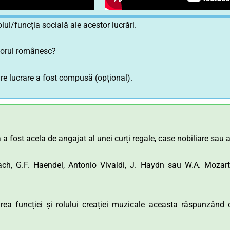
olul/funcția socială ale acestor lucrări.
clorul românesc?
are lucrare a fost compusă (opțional).
 a fost acela de angajat al unei curți regale, case nobiliare sau a
h, G.F. Haendel, Antonio Vivaldi, J. Haydn sau W.A. Mozart a
a funcției și rolului creației muzicale aceasta răspunzând ce