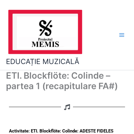
Skip
to
content
EDUCAȚIE MUZICALĂ
ETI. Blockflöte: Colinde –
partea 1 (recapitulare FA#)
Activitate: ETI. B
lockflöte: Colinde: ADESTE FIDELES