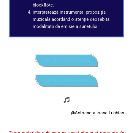
blockflöte.
interpretează instrumental propoziția
muzicală acordând o atenție deosebită
modalității de emisie a sunetului.
LECȚIA ANTERIOARĂ
LECȚIA URMĂTOARE
@Antoaneta Ioana Luchian
Toate materiale publicate pe acest site sunt protejate de