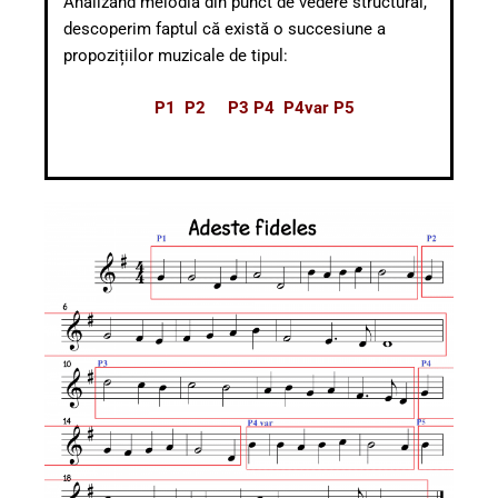
Analizând melodia din punct de vedere structural,
descoperim faptul că există o succesiune a
propozițiilor muzicale de tipul:
P1
P2
P3 P4 P4var P5