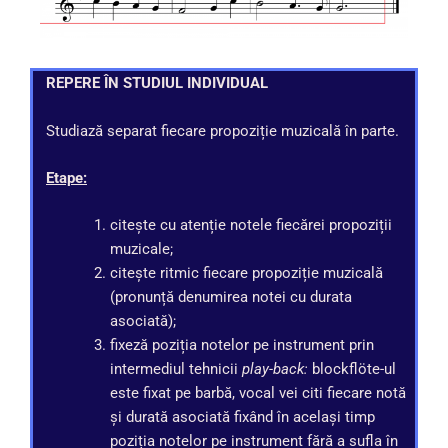
REPERE ÎN STUDIUL INDIVIDUAL
Studiază separat fiecare propoziție muzicală în parte.
Etape:
citește cu atenție notele fiecărei propoziții
muzicale;
citește ritmic fiecare propoziție muzicală
(pronunță denumirea notei cu durata
asociată);
fixeză poziția notelor pe instrument prin
intermediul tehnicii
play-back:
blockflöte-ul
este fixat pe barbă, vocal vei citi fiecare notă
și durată asociată fixând în același timp
poziția notelor pe instrument fără a sufla în