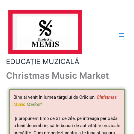
Skip
to
content
EDUCAȚIE MUZICALĂ
Christmas Music Market
Bine ai venit în lumea târgului de Crăciun,
Christmas
Music
Market
!
Îți propunem timp de 31 de zile, pe întreaga perioadă
a lunii decembrie, să te bucuri de activitățile muzicale
pregătite. Cum procedezi pentru a te juca și bucura