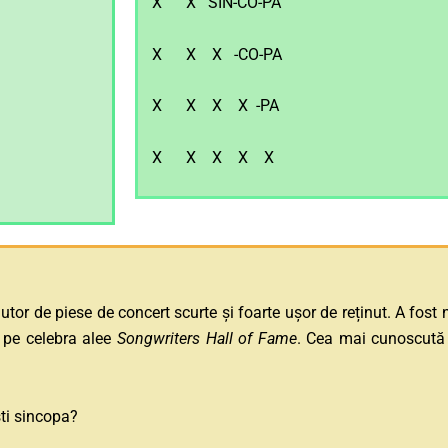
X X SIN-CO-PA
X X X -CO-PA
X X X X -PA
X X X X X
r de piese de concert scurte și foarte ușor de reținut. A fost 
a pe celebra alee
Songwriters Hall of Fame
. Cea mai cunoscută 
ti sincopa?