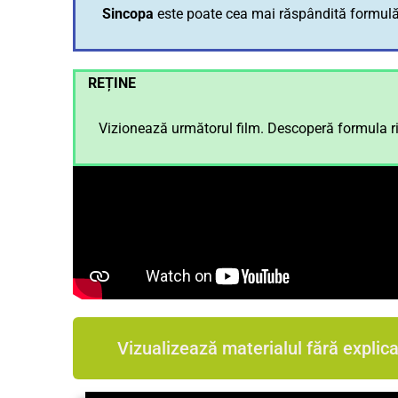
Sincopa
este poate cea mai răspândită formulă ri
REȚINE
Vizionează următorul film. Descoperă formula ritm
Vizualizează materialul fără explica