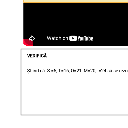
VERIFICĂ
Știind că S =5, T=16, O=21, M=20, I=24 să se rezo