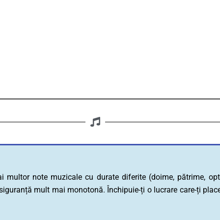
ltor note muzicale cu durate diferite (doime, pătrime, optime
 siguranță mult mai monotonă. Închipuie-ți o lucrare care-ți pl