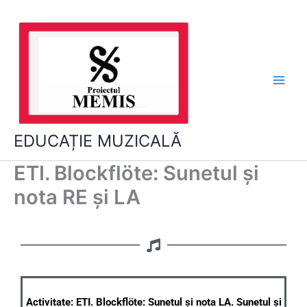
Skip
to
content
EDUCAȚIE MUZICALĂ
ETI. Blockflöte: Sunetul și
nota RE și LA
Activitate: ETI. B
lockflöte:
Sunetul și nota LA. Sunetul și