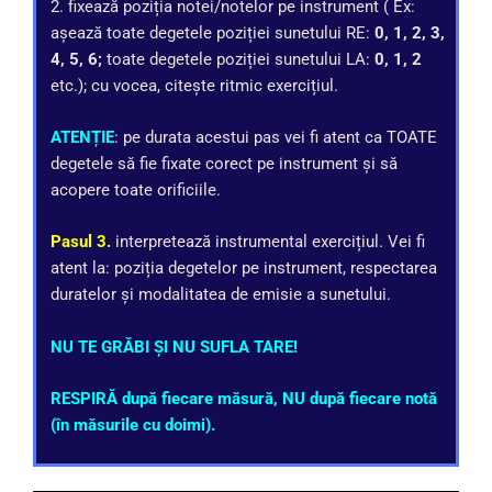
2. fixează poziția notei/notelor pe instrument ( Ex:
așează toate degetele poziției sunetului RE:
0, 1, 2, 3,
4, 5, 6;
toate degetele poziției sunetului LA:
0, 1, 2
etc.); cu vocea, citește ritmic exercițiul.
ATENȚIE
: pe durata acestui pas vei fi atent ca TOATE
degetele să fie fixate corect pe instrument și să
acopere toate orificiile.
Pasul 3.
interpretează instrumental exercițiul. Vei fi
atent la: poziția degetelor pe instrument, respectarea
duratelor și modalitatea de emisie a sunetului.
NU TE GRĂBI ȘI NU SUFLA TARE!
RESPIRĂ după fiecare măsură, NU după fiecare notă
(în măsurile cu doimi).