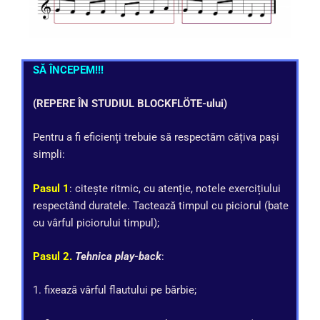
SĂ ÎNCEPEM!!!
(REPERE ÎN STUDIUL
BLOCKFL
Ö
TE-ului)
Pentru a fi eficienți trebuie să respectăm câțiva pași
simpli:
Pasul 1
: citește ritmic, cu atenție, notele exercițiului
respectând duratele. Tactează timpul cu piciorul (bate
cu vârful piciorului timpul);
Pasul 2.
Tehnica play-back
:
1. fixează vârful flautului pe bărbie;