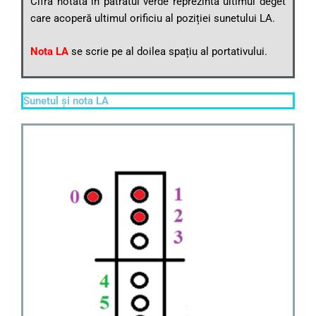
Cifra notată în pătratul verde reprezintă ultimul deget
care acoperă ultimul orificiu al poziției sunetului LA.
Nota LA
se scrie pe al doilea spațiu al portativului.
Sunetul și nota LA