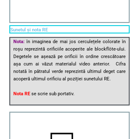
Sunetul și nota RE
Nota:
în imaginea de mai jos cerculețele colorate în
roșu reprezintă orificiile acoperite ale blockflöte-ului.
Degetele se așează pe orificii în ordine crescătoare
așa cum ai văzut materialul video anterior. Cifra
notată în pătratul verde reprezintă ultimul deget care
acoperă ultimul orificiu al poziției sunetului RE.
Nota RE
se scrie sub portativ.