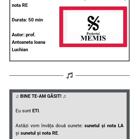
nota RE
Durata: 50 min
Autor: prof.
Antoaneta Ioana
Luchian
♫ BINE TE-AM GĂSIT! ♫
Eu sunt
ETI
.
Astăzi vom învăța două sunete:
sunetul și nota LA
și
sunetul și nota RE
.