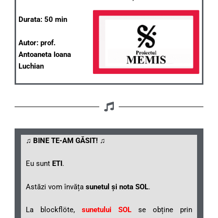
Durata: 50 min
Autor: prof.
Antoaneta Ioana
Luchian
♫ BINE TE-AM GĂSIT! ♫
Eu sunt
ETI
.
Astăzi vom învăța
sunetul și nota SOL
.
La blockflöte,
sunetului SOL
se obține prin