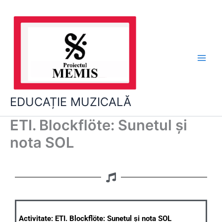
Skip
to
content
EDUCAȚIE MUZICALĂ
ETI. Blockflöte: Sunetul și
nota SOL
Activitate: ETI. B
lockflöte:
Sunetul și nota SOL