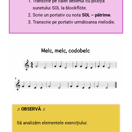
Transcrie pe caiet desenul cu poziția
sunetului SOL la blockflöte.
Scrie un portativ cu nota
SOL – pătrime
.
Transcrie pe portativ următoarea melodie.
♫ OBSERVĂ ♫
Să analizăm elementele exercițiului: