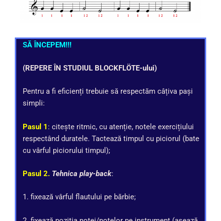
SĂ ÎNCEPEM!!!
(REPERE ÎN STUDIUL
BLOCKFL
Ö
TE-ului)
Pentru a fi eficienți trebuie să respectăm câțiva pași
simpli:
Pasul 1
: citește ritmic, cu atenție, notele exercițiului
respectând duratele. Tactează timpul cu piciorul (bate
cu vârful piciorului timpul);
Pasul 2.
Tehnica play-back
:
1. fixează vârful flautului pe bărbie;
2. fixează poziția notei/notelor pe instrument (așează