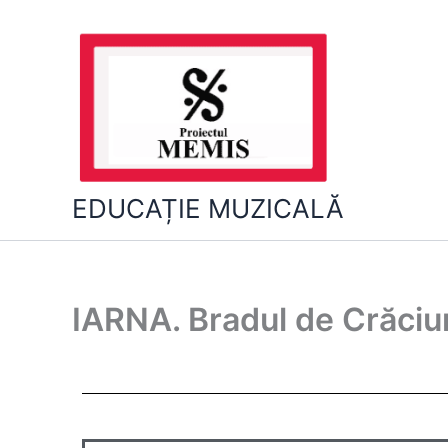
Skip
to
content
EDUCAȚIE MUZICALĂ
IARNA. Bradul de Crăciu