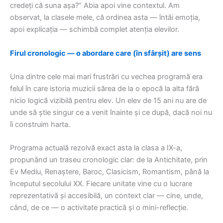
credeți că suna așa?” Abia apoi vine contextul. Am
observat, la clasele mele, că ordinea asta — întâi emoția,
apoi explicația — schimbă complet atenția elevilor.
Firul cronologic — o abordare care (în sfârșit) are sens
Una dintre cele mai mari frustrări cu vechea programă era
felul în care istoria muzicii sărea de la o epocă la alta fără
nicio logică vizibilă pentru elev. Un elev de 15 ani nu are de
unde să știe singur ce a venit înainte și ce după, dacă noi nu
îi construim harta.
Programa actuală rezolvă exact asta la clasa a IX-a,
propunând un traseu cronologic clar: de la Antichitate, prin
Ev Mediu, Renaștere, Baroc, Clasicism, Romantism, până la
începutul secolului XX. Fiecare unitate vine cu o lucrare
reprezentativă și accesibilă, un context clar — cine, unde,
când, de ce — o activitate practică și o mini-reflecție.