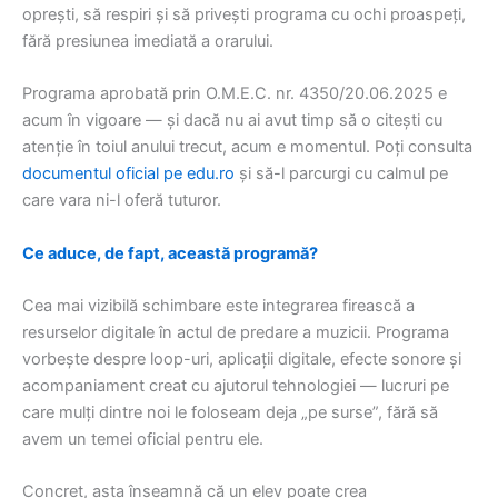
oprești, să respiri și să privești programa cu ochi proaspeți,
fără presiunea imediată a orarului.
Programa aprobată prin O.M.E.C. nr. 4350/20.06.2025 e
acum în vigoare — și dacă nu ai avut timp să o citești cu
atenție în toiul anului trecut, acum e momentul. Poți consulta
documentul oficial pe edu.ro
și să-l parcurgi cu calmul pe
care vara ni-l oferă tuturor.
Ce aduce, de fapt, această programă?
Cea mai vizibilă schimbare este integrarea firească a
resurselor digitale în actul de predare a muzicii. Programa
vorbește despre loop-uri, aplicații digitale, efecte sonore și
acompaniament creat cu ajutorul tehnologiei — lucruri pe
care mulți dintre noi le foloseam deja „pe surse”, fără să
avem un temei oficial pentru ele.
Concret, asta înseamnă că un elev poate crea