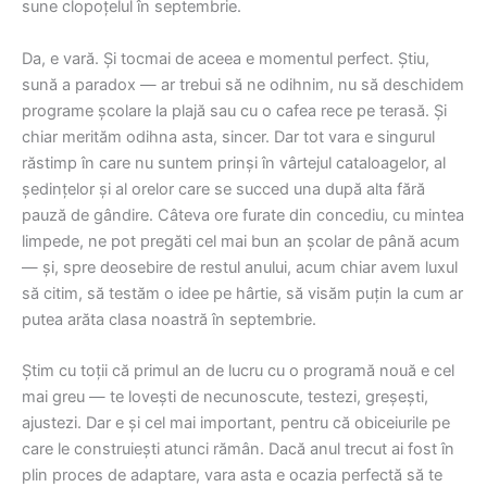
sune clopoțelul în septembrie.
Da, e vară. Și tocmai de aceea e momentul perfect. Știu,
sună a paradox — ar trebui să ne odihnim, nu să deschidem
programe școlare la plajă sau cu o cafea rece pe terasă. Și
chiar merităm odihna asta, sincer. Dar tot vara e singurul
răstimp în care nu suntem prinși în vârtejul cataloagelor, al
ședințelor și al orelor care se succed una după alta fără
pauză de gândire. Câteva ore furate din concediu, cu mintea
limpede, ne pot pregăti cel mai bun an școlar de până acum
— și, spre deosebire de restul anului, acum chiar avem luxul
să citim, să testăm o idee pe hârtie, să visăm puțin la cum ar
putea arăta clasa noastră în septembrie.
Știm cu toții că primul an de lucru cu o programă nouă e cel
mai greu — te lovești de necunoscute, testezi, greșești,
ajustezi. Dar e și cel mai important, pentru că obiceiurile pe
care le construiești atunci rămân. Dacă anul trecut ai fost în
plin proces de adaptare, vara asta e ocazia perfectă să te