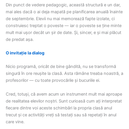
Din punct de vedere pedagogic, această structură e un dar,
mai ales dacă o ai deja mapată pe planificarea anuală înainte
de septembrie. Elevii nu mai memorează fapte izolate, ci
construiesc treptat o poveste — iar o poveste se ține minte
mult mai ușor decât un șir de date. Și, sincer, e și mai plăcut
de predat așa.
O invitație la dialog
Nicio programă, oricât de bine gândită, nu se transformă
singură în ore reușite la clasă. Asta rămâne treaba noastră, a
profesorilor — cu toate provocările și bucuriile ei.
Cred, totuși, că avem acum un instrument mult mai aproape
de realitatea elevilor noștri. Sunt curioasă cum ați interpretat
fiecare dintre voi aceste schimbări la propria clasă anul
trecut și ce activități vreți să testați sau să repetați în anul
care vine.