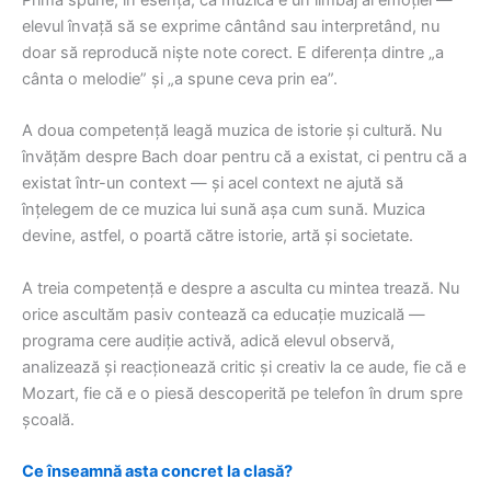
elevul învață să se exprime cântând sau interpretând, nu
doar să reproducă niște note corect. E diferența dintre „a
cânta o melodie” și „a spune ceva prin ea”.
A doua competență leagă muzica de istorie și cultură. Nu
învățăm despre Bach doar pentru că a existat, ci pentru că a
existat într-un context — și acel context ne ajută să
înțelegem de ce muzica lui sună așa cum sună. Muzica
devine, astfel, o poartă către istorie, artă și societate.
A treia competență e despre a asculta cu mintea trează. Nu
orice ascultăm pasiv contează ca educație muzicală —
programa cere audiție activă, adică elevul observă,
analizează și reacționează critic și creativ la ce aude, fie că e
Mozart, fie că e o piesă descoperită pe telefon în drum spre
școală.
Ce înseamnă asta concret la clasă?