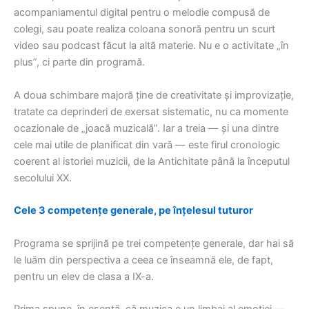
acompaniamentul digital pentru o melodie compusă de
colegi, sau poate realiza coloana sonoră pentru un scurt
video sau podcast făcut la altă materie. Nu e o activitate „în
plus”, ci parte din programă.
A doua schimbare majoră ține de creativitate și improvizație,
tratate ca deprinderi de exersat sistematic, nu ca momente
ocazionale de „joacă muzicală”. Iar a treia — și una dintre
cele mai utile de planificat din vară — este firul cronologic
coerent al istoriei muzicii, de la Antichitate până la începutul
secolului XX.
Cele 3 competențe generale, pe înțelesul tuturor
Programa se sprijină pe trei competențe generale, dar hai să
le luăm din perspectiva a ceea ce înseamnă ele, de fapt,
pentru un elev de clasa a IX-a.
Prima spune, în esență, că muzica e un limbaj al emoției —