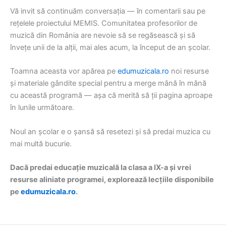
Vă invit să continuăm conversația — în comentarii sau pe
rețelele proiectului MEMIS. Comunitatea profesorilor de
muzică din România are nevoie să se regăsească și să
învețe unii de la alții, mai ales acum, la început de an școlar.
Toamna aceasta vor apărea pe
edumuzicala.ro
noi resurse
și materiale gândite special pentru a merge mână în mână
cu această programă — așa că merită să ții pagina aproape
în lunile următoare.
Noul an școlar e o șansă să resetezi și să predai muzica cu
mai multă bucurie.
Dacă predai educație muzicală la clasa a IX-a și vrei
resurse aliniate programei, explorează lecțiile disponibile
pe
edumuzicala.ro
.